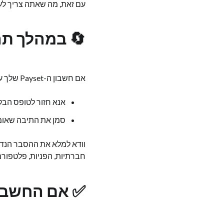
עם זאת, מה שאתה צריך לעש
🔄 במהלך ת
אם חשבון ה-Payset שלך עדיין לא פעיל ואתה עדיין בתהליך הבקשה:
אנא חזור לטופס הב
סמן את התיבה שאומר
וודא למלא את ההסבר הנדר
חברתיות, הפניות, פלטפורמות כמו ork
✅ אם החשבון