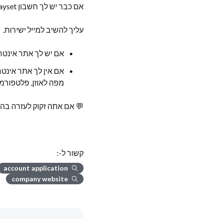
אם כבר יש לך חשבון Payset פעיל וקיבלת בקשה במייל מהצוות שלנו לבקש את האתר שלך:
עליך להשיב למייל ישירות.
אם יש לך אתר אינטר
אם אין לך אתר אינט
מפה לאוזן, פלטפורמות B2B, LinkedIn ו
💬 אם אתה זקוק לעזרה בה
קשור ל-:
account application
company website