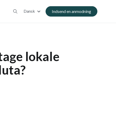
Dansk
Indsend en anmodning
etage lokale
luta?