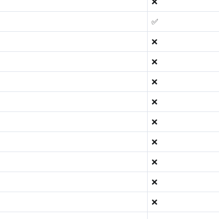
❌
✅
❌
❌
❌
❌
❌
❌
❌
❌
❌