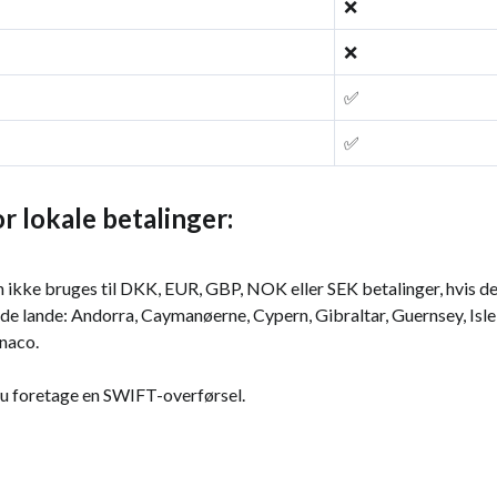
❌
❌
✅
✅
r lokale betalinger:
 ikke bruges til DKK, EUR, GBP, NOK eller SEK betalinger, hvis de
ende lande: Andorra, Caymanøerne, Cypern, Gibraltar, Guernsey, Isle
naco.
du foretage en SWIFT-overførsel.