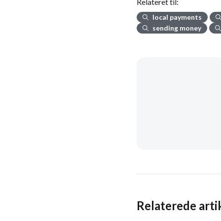
Relateret til:
local payments
sending money
Relaterede arti