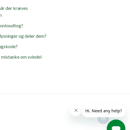
når der kræves
n
kontoudtog?
lysninger og deler dem?
ngskode?
af mistanke om svindel