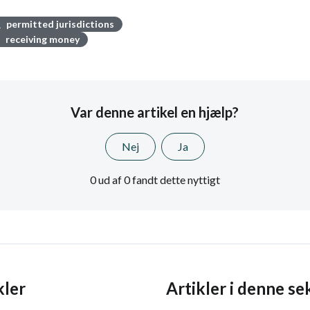
permitted jurisdictions
receiving money
Var denne artikel en hjælp?
Nej
Ja
0 ud af 0 fandt dette nyttigt
kler
Artikler i denne se