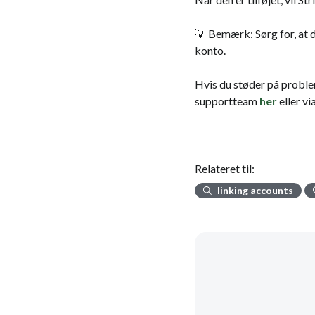
💡 Bemærk: Sørg for, at d
konto.
Hvis du støder på proble
supportteam
her
eller vi
Relateret til:
linking accounts