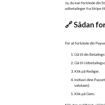
Ja, du kan forbinde din 
udbetalinger fra Stripe ti
🔗 Sådan for
For at forbinde din Payse
Gå til din Betalings
Gå til Udbetalingsd
Klik på Rediger.
Indtast dine Pays
valutaen).
Klik på Gem.
Når den er tilføjet, vil S