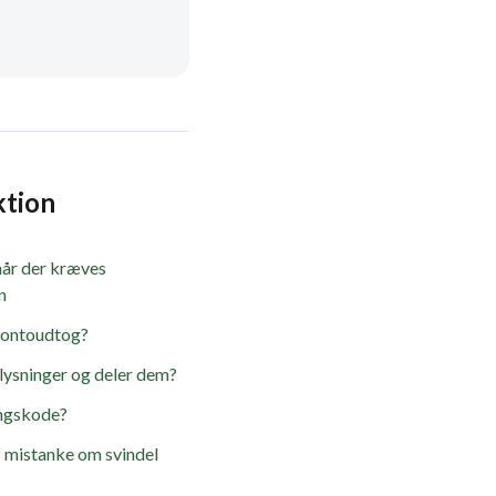
ktion
når der kræves
n
kontoudtog?
lysninger og deler dem?
ngskode?
af mistanke om svindel