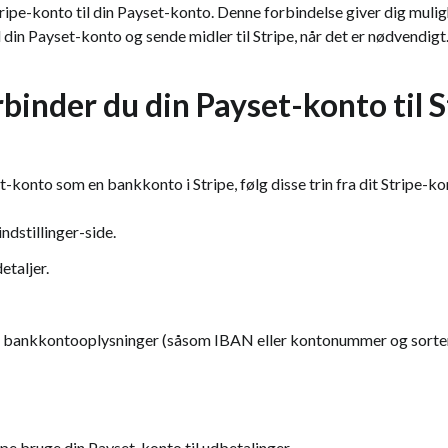
Stripe-konto til din Payset-konto. Denne forbindelse giver dig mul
l din Payset-konto og sende midler til Stripe, når det er nødvendigt
binder du din Payset-konto til S
t-konto som en bankkonto i Stripe, følg disse trin fra dit Stripe-
indstillinger-side.
etaljer.
et bankkontooplysninger (såsom IBAN eller kontonummer og sorte
tripe bruge din Payset-konto til udbetalinger.