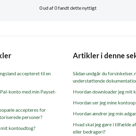
0 ud af 0 fandt dette nyttigt
kler
Artikler i denne se
ingsland accepteret til en
Sådan undgår du forsinkelser, 
understøttende dokumentatio
yPal-konto med min Payset-
Hvordan downloader jeg mit 
Hvordan ser jeg mine kontoop
 bopæle accepteres for
Hvordan ændrer jeg min adga
toriserede personer?
Hvad skal jeg gøre i tilfælde 
 mit kontoudtog?
eller bedrageri?