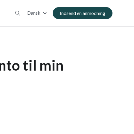
Dansk
Indsend en anmodning
to til min